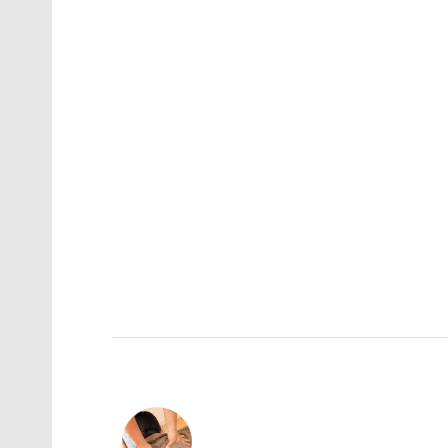
やすく痛みが出ます。男性の（私も当てはま
い体の姿勢が崩れ肩こりになります。パソコ
ることが普通なくらいですね。長い時間画面
くまた、これも肩こりになります。他にも細
多いかと思います。どこかに通院したりする
そのままの放置する人もいます。ですがみな
では理解しています。あとはきっかけだけで
も相談に乗ります。公式ラインでお待ちして
この記事を書いた人