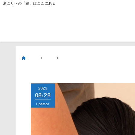
肩こりへの「鍵」はここにある
ホーム
メイン
肩こりになりやすい人の特
2023
2023
08/28
08/28
Published
Updated