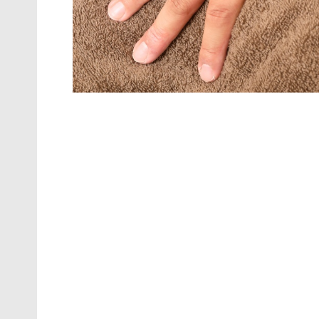
こんにちは！Recovery整体 HIROです
きます。皆さんは、肩こりはどんな人に多い
男性？女性？
高齢者？若者？
私が15年、人の体を見るようになってきて感
員）」「男性の体重が標準より多い人」など
ては、女性の痩せている人は筋肉量が絶対的