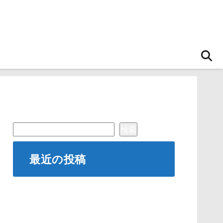
検索
検索
最近の投稿
肩こりとは？原因とメカニズム
冬にぴったりな簡単豚汁レシピ
肩こり解消ストレッチ3選